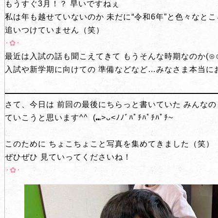
もうすぐ3月！？ 早いですねぇ
私は年も越せていないのか 未だに“令和6年”と色々なと
追いつけていません（笑）
･︎✿･
最近は入試の話も聞こえてきて もうそんな時期なのか(⊙⊙
入試や新学期に向けての 準備などなど…みなさま本当にお
。
さて、今日は 前回の最後にちらっと書いていた みんなの
ていこうと思います^^ (⑉>ᴗ<ﾉﾉﾞﾊﾟﾁﾊﾟﾁﾊﾟﾁ~
。
このために ちょこちょこと写真を集めてきました（笑）
ぜひぜひ 見ていってくださいね！
︎･✿･