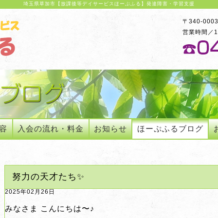
埼玉県草加市【放課後等デイサービスほーぷふる】発達障害・学習支援
〒340-00
営業時間／10
容
入会の流れ・料金
お知らせ
ほーぷふるブログ
努力の天才たち✨
2025年02月26日
みなさま こんにちは〜♪